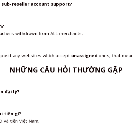
 sub-reseller account support?
m?
ouchers withdrawn from ALL merchants.
eposit any websites which accept
unassigned
ones, that mean
NHỮNG CÂU HỎI THƯỜNG GẶP
n đại lý?
i tiền gì?
D và tiền Việt Nam.