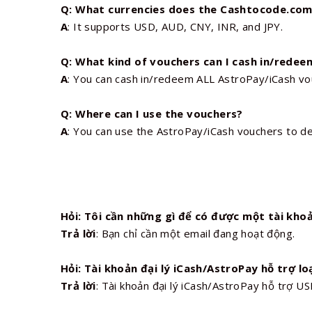
Q: What currencies does the Cashtocode.com
A
: It supports USD, AUD, CNY, INR, and JPY.
Q: What kind of vouchers can I cash in/redee
A
: You can cash in/redeem ALL AstroPay/iCash v
Q: Where can I use the vouchers?
A
: You can use the AstroPay/iCash vouchers to d
Hỏi: Tôi cần những gì để có được một tài khoả
Trả lời
: Bạn chỉ cần một email đang hoạt động.
Hỏi: Tài khoản đại lý iCash/AstroPay hỗ trợ loạ
Trả lời
: Tài khoản đại lý iCash/AstroPay hỗ trợ US