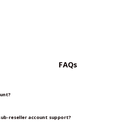
FAQs
ount?
sub-reseller account support?