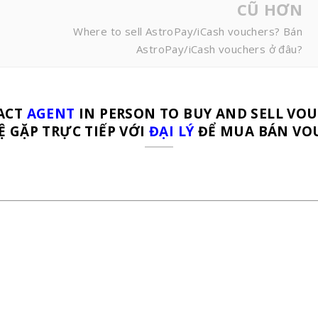
CŨ HƠN
Where to sell AstroPay/iCash vouchers? Bán
AstroPay/iCash vouchers ở đâu?
ACT
AGENT
IN PERSON TO BUY AND SELL VO
Ệ GẶP TRỰC TIẾP VỚI
ĐẠI LÝ
ĐỂ MUA BÁN VO