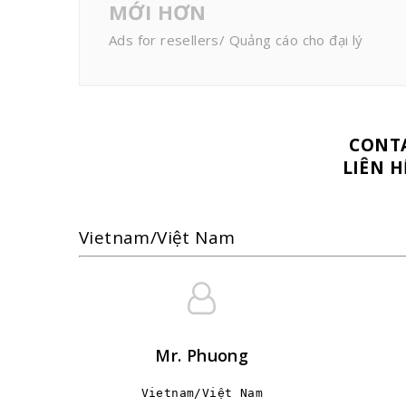
MỚI HƠN
Ads for resellers/ Quảng cáo cho đại lý
CONT
LIÊN H
Vietnam/Việt Nam
Mr. Phuong
Vietnam/Việt Nam