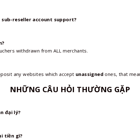
 sub-reseller account support?
m?
ouchers withdrawn from ALL merchants.
eposit any websites which accept
unassigned
ones, that mean
NHỮNG CÂU HỎI THƯỜNG GẶP
n đại lý?
i tiền gì?