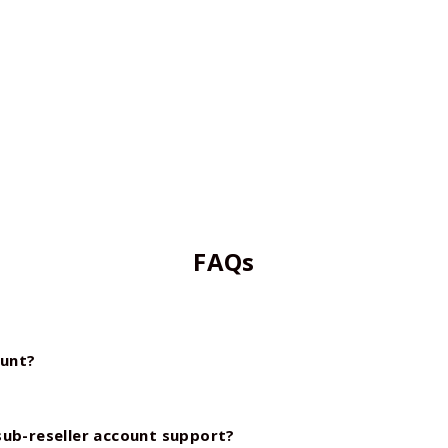
FAQs
ount?
sub-reseller account support?