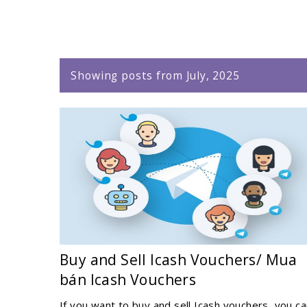
Showing posts from July, 2025
Buy and Sell Icash Vouchers/ Mua
bán Icash Vouchers
If you want to buy and sell Icash vouchers, you c